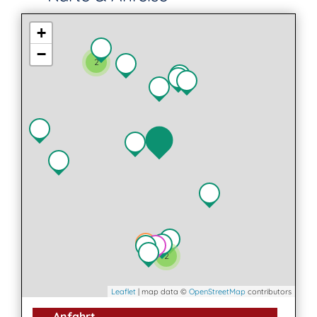
+
−
2
2
Leaflet
| map data ©
OpenStreetMap
contributors
Anfahrt