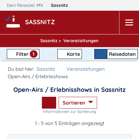
Dein Reiseziel:
MV
Sassnitz
SASSNITZ
Sassnitz >
Veranstaltungen
Filter
1
Karte
Reisedaten
Du bist hier:
Sassnitz
Veranstaltungen
Open-Airs / Erlebnisshows
Open-Airs / Erlebnisshows in Sassnitz
Sortieren
Informationen zur Sortierung
1 - 5 von 5 Einträgen angezeigt