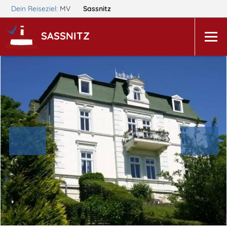
Dein Reiseziel:
MV
Sassnitz
SASSNITZ