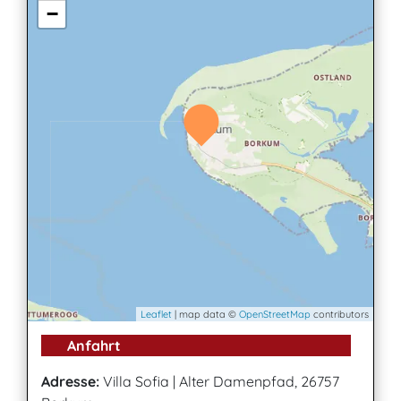
−
Leaflet
| map data ©
OpenStreetMap
contributors
Anfahrt
Adresse:
Villa Sofia
|
Alter Damenpfad, 26757