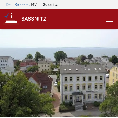
Dein Reiseziel:
MV
Sassnitz
SASSNITZ