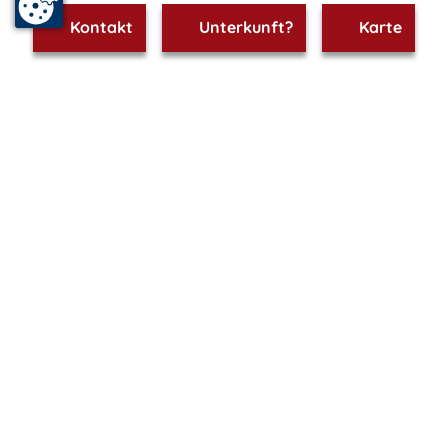
Kontakt
Unterkunft?
Karte
www.sassnitz.m-vp.de ist Teil von
mvp.de - Urlaub & Freizeit
© 2026
MANET Marketing GmbH
Newsletter
Bleib auf dem Laufenden!