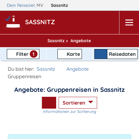
Dein Reiseziel:
MV
Sassnitz
SASSNITZ
Sassnitz >
Angebote
Filter
1
Karte
Reisedaten
Du bist hier:
Sassnitz
Angebote
Gruppenreisen
Angebote: Gruppenreisen in Sassnitz
Sortieren
Informationen zur Sortierung