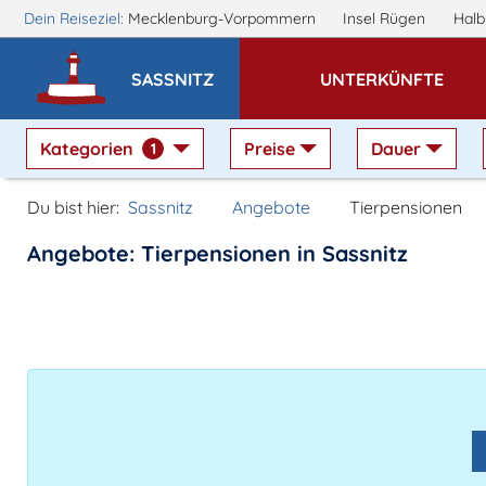
Dein Reiseziel:
Mecklenburg-Vorpommern
Insel Rügen
Halb
SASSNITZ
UNTERKÜNFTE
Kategorien
Preise
Dauer
1
Du bist hier:
Sassnitz
Angebote
Tierpensionen
Angebote: Tierpensionen in Sassnitz