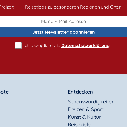
reizeit
Reisetipps zu besonderen Regionen und Orten
Jetzt Newsletter
abonnieren
Ich akzeptiere die
Datenschutzerklärung
.
ote
Entdecken
Sehenswürdigkeiten
Freizeit & Sport
Kunst & Kultur
Reiseziele